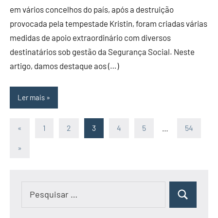
em vários concelhos do país, após a destruição
provocada pela tempestade Kristin, foram criadas várias
medidas de apoio extraordinário com diversos
destinatários sob gestão da Segurança Social. Neste
artigo, damos destaque aos (…)
Ler mais
Paginação
Artigos
«
1
2
3
4
5
…
54
anteriores
dos
Artigos
»
seguintes
conteúdos
Pesquisar
Pesquisar
por: