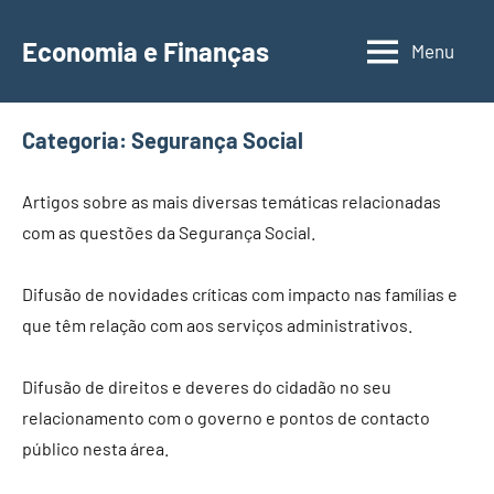
Saltar
para
Economia e Finanças
Menu
Depósitos
o
a
conteúdo
Prazo,
Categoria:
Segurança Social
IRS,
Finanças
Pessoais,
Artigos sobre as mais diversas temáticas relacionadas
Calendários
com as questões da Segurança Social.
Difusão de novidades críticas com impacto nas famílias e
que têm relação com aos serviços administrativos.
Difusão de direitos e deveres do cidadão no seu
relacionamento com o governo e pontos de contacto
público nesta área.