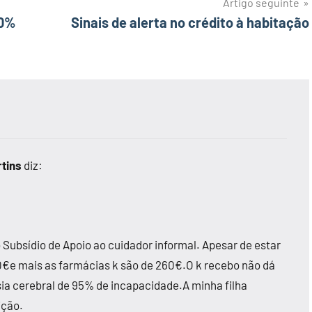
Artigo seguinte
10%
Sinais de alerta no crédito à habitação
tins
diz:
 Subsídio de Apoio ao cuidador informal. Apesar de estar
560€e mais as farmácias k são de 260€.O k recebo não dá
isia cerebral de 95% de incapacidade.A minha filha
ição.