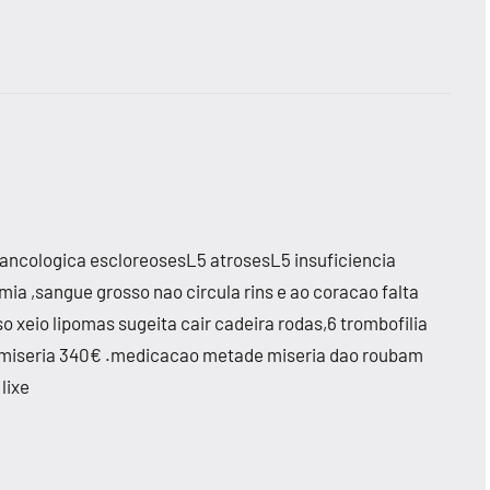
ancologica escloreosesL5 atrosesL5 insuficiencia
ia ,sangue grosso nao circula rins e ao coracao falta
o xeio lipomas sugeita cair cadeira rodas,6 trombofilia
 miseria 340€ .medicacao metade miseria dao roubam
lixe