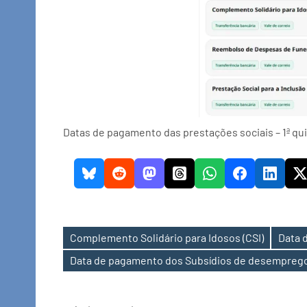
Datas de pagamento das prestações sociais – 1ª qu
Complemento Solidário para Idosos (CSI)
Data 
Etiquetas
Data de pagamento dos Subsídios de desempreg