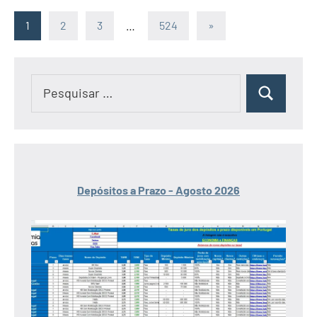
Paginação
Artigos
1
2
3
…
524
»
seguintes
dos
conteúdos
Pesquisar
Pesquisar
por:
Depósitos a Prazo - Agosto 2026