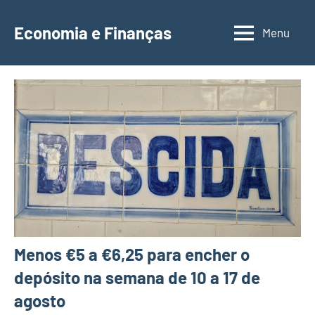
Saltar
para
Economia e Finanças
Menu
Depósitos
o
a
conteúdo
Prazo,
IRS,
Finanças
Pessoais,
Calendários
Menos €5 a €6,25 para encher o
depósito na semana de 10 a 17 de
agosto