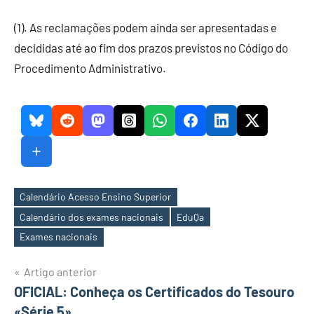
(1). As reclamações podem ainda ser apresentadas e
decididas até ao fim dos prazos previstos no Código do
Procedimento Administrativo.
Calendário Acesso Ensino Superior
Calendário dos exames nacionais
EduQa
Etiquetas
Exames nacionais
Navegação
Artigo anterior
OFICIAL: Conheça os Certificados do Tesouro
de
«Série 5»