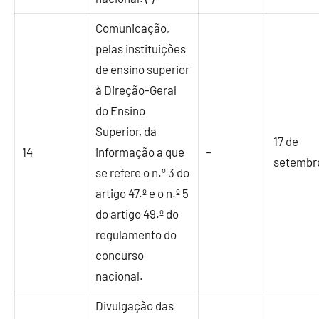
Comunicação,
pelas instituições
de ensino superior
à Direção-Geral
do Ensino
Superior, da
17 de
14
informação a que
–
setembr
se refere o n.º 3 do
artigo 47.º e o n.º 5
do artigo 49.º do
regulamento do
concurso
nacional.
Divulgação das