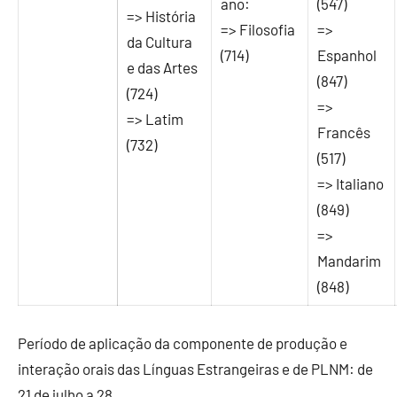
ano:
(547)
=> História
=> Filosofia
=>
da Cultura
(714)
Espanhol
e das Artes
(847)
(724)
=>
=> Latim
Francês
(732)
(517)
=> Italiano
(849)
=>
Mandarim
(848)
Período de aplicação da componente de produção e
interação orais das Línguas Estrangeiras e de PLNM: de
21 de julho a 28