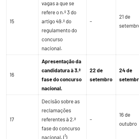
vagas a que se
refere o n.º 3 do
21 de
15
artigo 49.º do
–
setembr
regulamento do
concurso
nacional.
Apresentação da
candidatura à 3.ª
22 de
24 de
16
fase do concurso
setembro
setemb
nacional.
Decisão sobre as
reclamações
16 de
17
referentes à 2.ª
–
outubro
fase do concurso
1
nacional. (
)