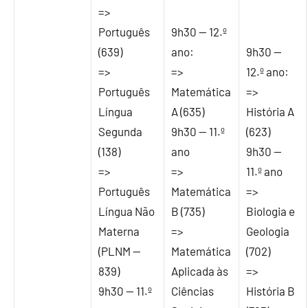
=>
Português
9h30 — 12.º
(639)
ano:
9h30 —
=>
=>
12.º ano:
Português
Matemática
=>
Língua
A (635)
História A
Segunda
9h30 — 11.º
(623)
(138)
ano
9h30 —
=>
=>
11.º ano
Português
Matemática
=>
Língua Não
B (735)
Biologia e
Materna
=>
Geologia
(PLNM —
Matemática
(702)
839)
Aplicada às
=>
9h30 — 11.º
Ciências
História B