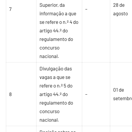
Superior, da
28 de
7
–
informação a que
agosto
se refere o n.º 4 do
artigo 44.º do
regulamento do
concurso
nacional.
Divulgação das
vagas a que se
refere o n.º 5 do
01 de
8
artigo 44.º do
–
setembr
regulamento do
concurso
nacional.
Decisão sobre as