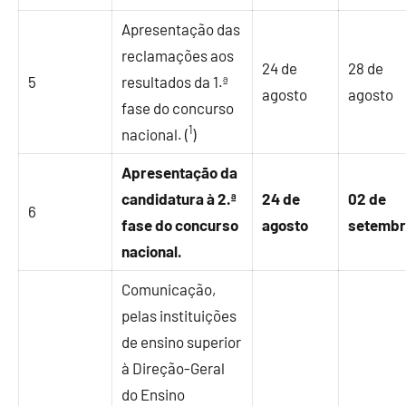
Apresentação das
reclamações aos
24 de
28 de
5
resultados da 1.ª
agosto
agosto
fase do concurso
1
nacional. (
)
Apresentação da
candidatura à 2.ª
24 de
02 de
6
fase do concurso
agosto
setemb
nacional.
Comunicação,
pelas instituições
de ensino superior
à Direção-Geral
do Ensino