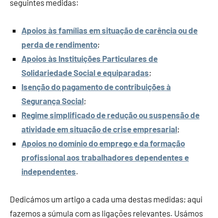
seguintes medidas:
Apoios às famílias em situação de carência ou de
perda de rendimento
;
Apoios às Instituições Particulares de
Solidariedade Social e equiparadas
;
Isenção do pagamento de contribuições à
Segurança Social
;
Regime simplificado de redução ou suspensão de
atividade em situação de crise empresarial
;
Apoios no domínio do emprego e da formação
profissional aos trabalhadores dependentes e
independentes
.
Dedicámos um artigo a cada uma destas medidas; aqui
fazemos a súmula com as ligações relevantes. Usámos