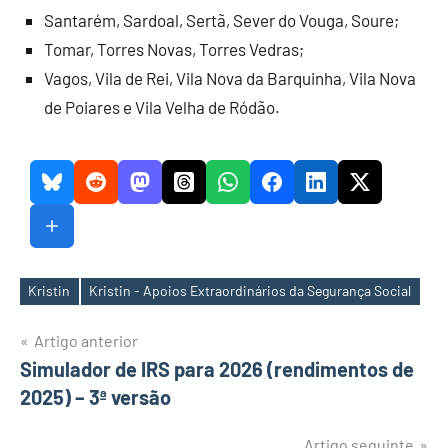
Santarém, Sardoal, Sertã, Sever do Vouga, Soure;
Tomar, Torres Novas, Torres Vedras;
Vagos, Vila de Rei, Vila Nova da Barquinha, Vila Nova
de Poiares e Vila Velha de Ródão.
Kristin
Kristin - Apoios Extraordinários da Segurança Social
Etiquetas
Navegação
Artigo anterior
Simulador de IRS para 2026 (rendimentos de
de
2025) – 3ª versão
artigos
Artigo seguinte