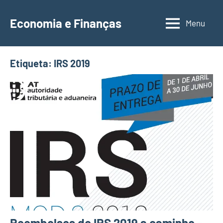
Saltar
para
Economia e Finanças
Menu
Depósitos
o
a
conteúdo
Prazo,
Etiqueta:
IRS 2019
IRS,
Finanças
Pessoais,
Calendários
Reembolsos do IRS 2019 a caminho –