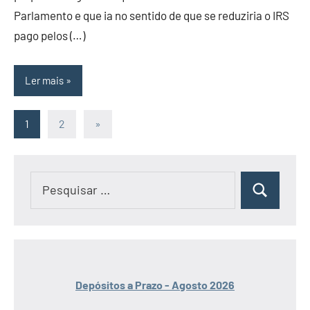
Parlamento e que ia no sentido de que se reduziria o IRS
pago pelos (…)
Ler mais
Paginação
Artigos
1
2
»
seguintes
dos
conteúdos
Pesquisar
Pesquisar
por:
Depósitos a Prazo - Agosto 2026