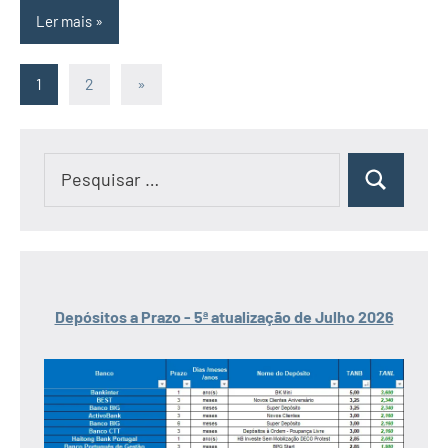
Ler mais
Paginação
Artigos
1
2
»
seguintes
dos
conteúdos
Pesquisar
Pesquisar
por:
Depósitos a Prazo - 5ª atualização de Julho 2026