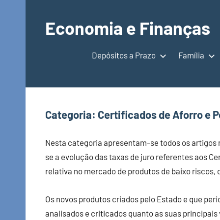
Saltar
para
Economia e Finanças
o
Depósitos
conteúdo
a
Depósitos a Prazo
Família
Prazo,
IRS,
Finanças
Pessoais,
Categoria:
Certificados de Aforro e
Calendários
Nesta categoria apresentam-se todos os artigos 
se a evolução das taxas de juro referentes aos C
relativa no mercado de produtos de baixo riscos,
Os novos produtos criados pelo Estado e que per
analisados e criticados quanto as suas principais