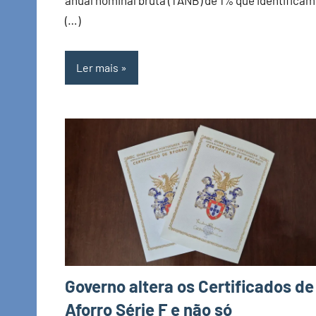
anual nominal bruta (TANB) de 1% que identificá
(…)
Ler mais
Governo altera os Certificados de
Aforro Série F e não só