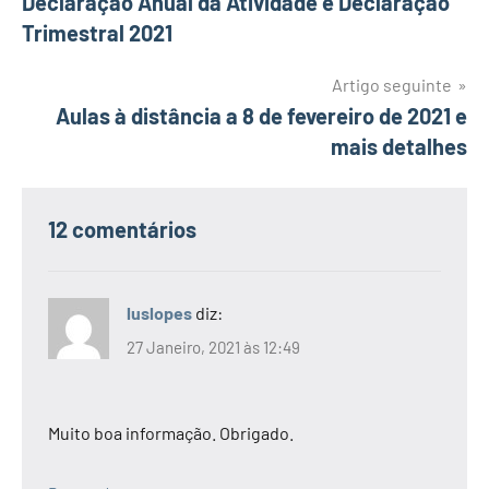
Declaração Anual da Atividade e Declaração
artigos
Trimestral 2021
Artigo seguinte
Aulas à distância a 8 de fevereiro de 2021 e
mais detalhes
12 comentários
luslopes
diz:
27 Janeiro, 2021 às 12:49
Muito boa informação. Obrigado.