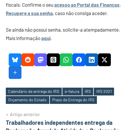
fiscais. Confirme o seu
acesso ao Portal das Finanças
.
Recupere a sua senha
, caso não consiga aceder.
Se ainda não possui senha, solicite-a atempadamente.
Mais informação
aqui
.
Calendário de entrega do IRS
e-fatura
IRS
IRS 2021
Etiquetas
Orçamento do Estado
Prazo de Entrega do IRS
Navegação
Artigo anterior
Trabalhadores independentes entrega da
de