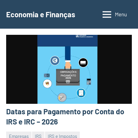
Saltar
para
Economia e Finanças
Menu
Depósitos
o
a
conteúdo
Prazo,
IRS,
Finanças
Pessoais,
Calendários
Datas para Pagamento por Conta do
IRS e IRC – 2026
Empresas
IRS
IRS e Impostos