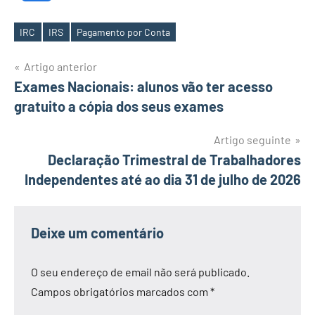
IRC
IRS
Pagamento por Conta
Etiquetas
Navegação
Artigo anterior
Exames Nacionais: alunos vão ter acesso
de
gratuito a cópia dos seus exames
artigos
Artigo seguinte
Declaração Trimestral de Trabalhadores
Independentes até ao dia 31 de julho de 2026
Deixe um comentário
O seu endereço de email não será publicado.
Campos obrigatórios marcados com
*