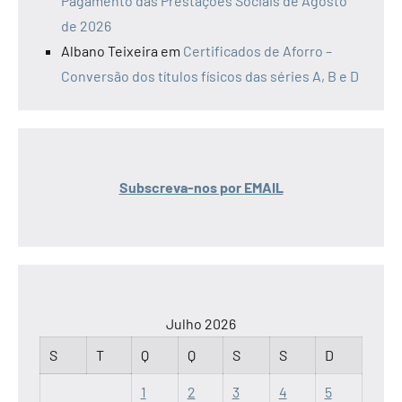
Pagamento das Prestações Sociais de Agosto
de 2026
Albano Teixeira
em
Certificados de Aforro –
Conversão dos títulos físicos das séries A, B e D
Subscreva-nos por EMAIL
Julho 2026
S
T
Q
Q
S
S
D
1
2
3
4
5