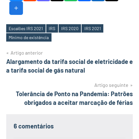
Escalões IRS 2021
IRS
IRS 2020
IRS 2021
Etiquetas
Mínimo de existência
Navegação
Artigo anterior
Alargamento da tarifa social de eletricidade e
de
a tarifa social de gás natural
artigos
Artigo seguinte
Tolerância de Ponto na Pandemia: Patrões
obrigados a aceitar marcação de férias
6 comentários