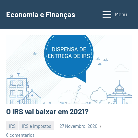
Saltar
para
Economia e Finanças
Menu
Depósitos
o
a
conteúdo
Prazo,
IRS,
Finanças
Pessoais,
Calendários
O IRS vai baixar em 2021?
IRS
IRS e Impostos
27 Novembro, 2020
EcoFin
6 comentários