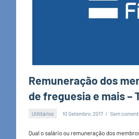
Remuneração dos memb
de freguesia e mais – 
Utilitários
10 Setembro, 2017
Sem coment
Economia
e
Qual o salário ou remuneração dos membros 
Finanças