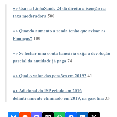
=> Usar a LinhaSaúde 24 dá direito a isenção na
taxa moderadora
500
=> Quando aumento a renda tenho que avisar as
Finanças?
100
=> Se fechar uma conta bancária exija a devolução
parcial da anuidade já paga
74
=> Qual o valor das pensões em 2019?
41
=> Adicional do ISP criado em 2016
definitivamente eliminado em 2019, na gasolina
33