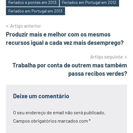
Etiquetas
Feriados e pontes em 2013
Feriados em Portugal em 2012
Feriados em Portugal em 2013
Navegação
Artigo anterior
Produzir mais e melhor com os mesmos
de
recursos igual a cada vez mais desemprego?
artigos
Artigo seguinte
Trabalha por conta de outrem mas também
passa recibos verdes?
Deixe um comentário
O seu endereço de email não será publicado.
Campos obrigatórios marcados com
*