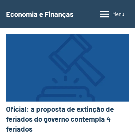
Saltar
para
Economia e Finanças
Menu
Depósitos
o
a
conteúdo
Prazo,
IRS,
Finanças
Pessoais,
Calendários
Oficial: a proposta de extinção de
feriados do governo contempla 4
feriados