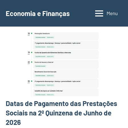
Saltar
para
Economia e Finanças
Menu
Depósitos
o
a
conteúdo
Prazo,
IRS,
Finanças
Pessoais,
Calendários
Datas de Pagamento das Prestações
Sociais na 2ª Quinzena de Junho de
2026