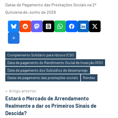
Datas de Pagamento das Prestações Sociais na 2ª
Quinzena de Junho de 2026
Complemento Solidário para Idosos (CSI)
Data de pagamento do Rendimento Social de Inserção (RSI)
Etiquetas
Data de pagamento dos Subsídios de desemprego
Datas de pagamento das prestações sociais
Rendas
Navegação
Artigo anterior
Estará o Mercado de Arrendamento
de
Realmente a dar os Primeiros Sinais de
artigos
Descida?