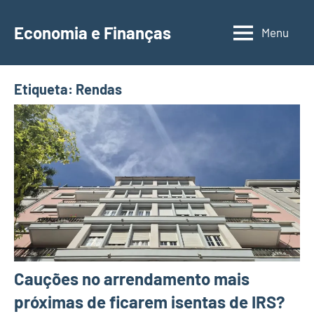
Saltar
para
Economia e Finanças
Menu
Depósitos
o
a
conteúdo
Prazo,
Etiqueta:
Rendas
IRS,
Finanças
Pessoais,
Calendários
Cauções no arrendamento mais
próximas de ficarem isentas de IRS?