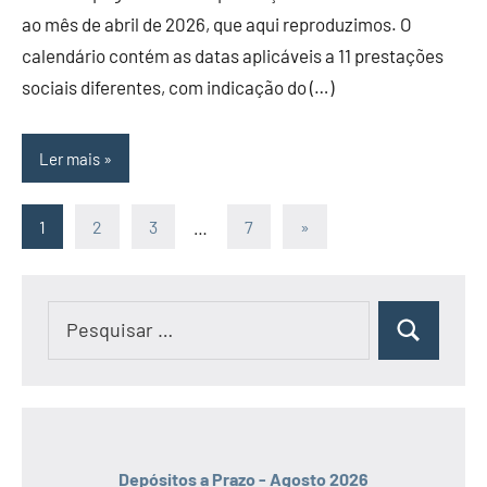
ao mês de abril de 2026, que aqui reproduzimos. O
calendário contém as datas aplicáveis a 11 prestações
sociais diferentes, com indicação do (…)
Ler mais
Paginação
Artigos
1
2
3
…
7
»
seguintes
dos
conteúdos
Pesquisar
Pesquisar
por:
Depósitos a Prazo - Agosto 2026