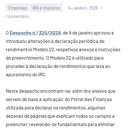
Empresas
IRS e Impostos
14 Janeiro, 2026
Economia
1 comentário
e
Finanças
O
Despacho n.º 320/2026
, de 9 de janeiro aprovou e
introduziu alterações à declaração periódica de
rendimentos Modelo 22, respetivos anexos e instruções
de preenchimento. O Modelo 22 é utilizado para
proceder à declaração de rendimentos que leva ao
apuramento do IRC.
Neste despacho encontram-se, além dos anexos que
servem de base à aplicação do Portal das Finanças
utilizada para declarar os rendimentos, algumas
dezenas de páginas que explicam todos os campos a
preencher, revelando-se fundamentais para eliminar