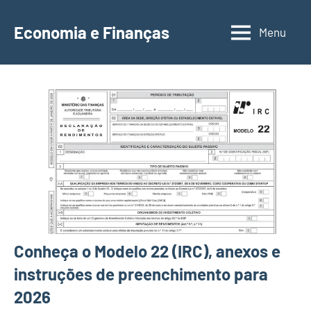
Saltar
para
Economia e Finanças
Menu
Depósitos
o
a
conteúdo
Prazo,
IRS,
Finanças
Pessoais,
Calendários
Conheça o Modelo 22 (IRC), anexos e
instruções de preenchimento para
2026