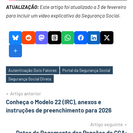
ATUALIZAÇÃO:
Este artigo foi atualizado a 3 de fevereiro
para incluir um vídeo explicativo da Segurança Social.
Autenticação Dois Fatores
Portal da Segurança Social
Etiquetas
Segurança Social Direta
Navegação
Artigo anterior
Conheça o Modelo 22 (IRC), anexos e
de
instruções de preenchimento para 2026
artigos
Artigo seguinte
Datas de Pagamento das Pensões da CGA: