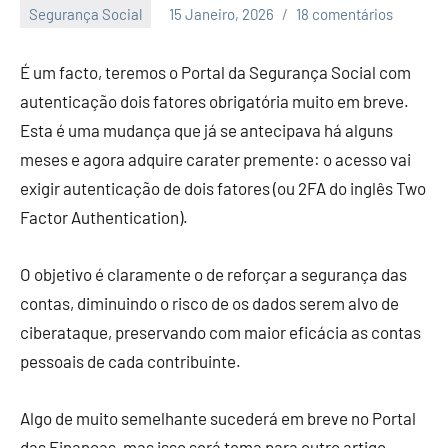
Segurança Social
15 Janeiro, 2026
18 comentários
Economia
e
É um facto, teremos o Portal da Segurança Social com
Finanças
autenticação dois fatores obrigatória muito em breve.
Esta é uma mudança que já se antecipava há alguns
meses e agora adquire carater premente: o acesso vai
exigir autenticação de dois fatores (ou 2FA do inglês Two
Factor Authentication).
O objetivo é claramente o de reforçar a segurança das
contas, diminuindo o risco de os dados serem alvo de
ciberataque, preservando com maior eficácia as contas
pessoais de cada contribuinte.
Algo de muito semelhante sucederá em breve no Portal
das Finanças, mas isso será tema para outro artigo.