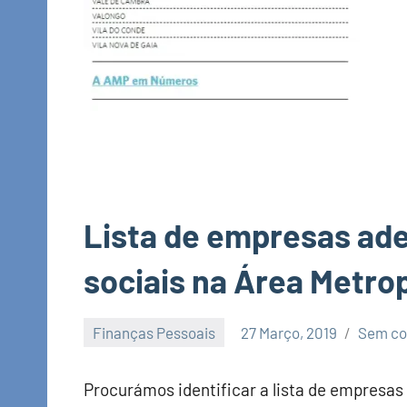
Lista de empresas ad
sociais na Área Metro
Finanças Pessoais
27 Março, 2019
Sem co
Economia
e
Procurámos identificar a lista de empresas
Finanças