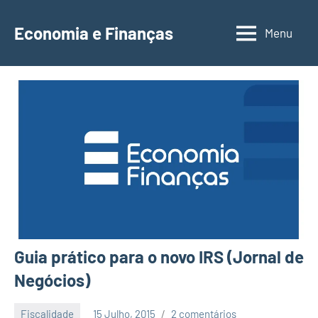
Saltar
para
Economia e Finanças
Menu
Depósitos
o
a
conteúdo
Prazo,
IRS,
Finanças
Pessoais,
Calendários
Guia prático para o novo IRS (Jornal de
Negócios)
Fiscalidade
15 Julho, 2015
2 comentários