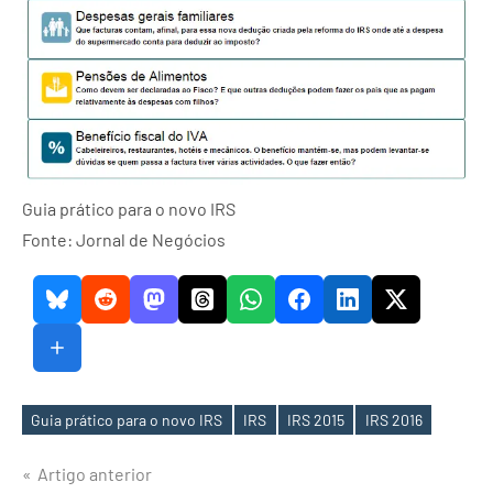
Guia prático para o novo IRS
Fonte: Jornal de Negócios
Guia prático para o novo IRS
IRS
IRS 2015
IRS 2016
Etiquetas
Navegação
Artigo anterior