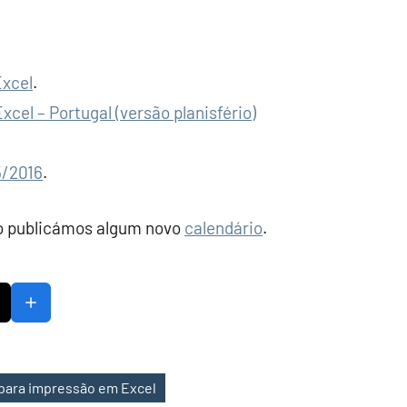
Excel
.
cel – Portugal (versão planisfério)
5/2016
.
to publicámos algum novo
calendário
.
 para impressão em Excel