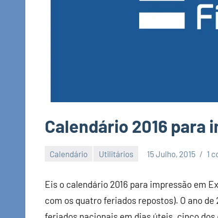
Calendário 2016 para 
Calendário
Utilitários
15 Julho, 2015
1 c
Economia
e
Eis o calendário 2016 para impressão em Ex
Finanças
com os quatro feriados repostos). O ano de 
feriados nacionais em dias úteis, cinco dos