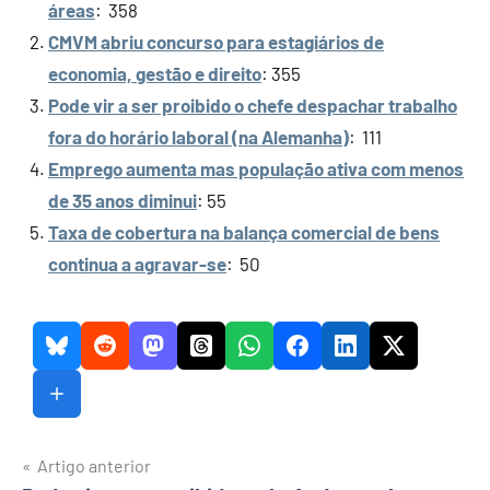
áreas
: 358
CMVM abriu concurso para estagiários de
economia, gestão e direito
: 355
Pode vir a ser proibido o chefe despachar trabalho
fora do horário laboral (na Alemanha)
: 111
Emprego aumenta mas população ativa com menos
de 35 anos diminui
: 55
Taxa de cobertura na balança comercial de bens
continua a agravar-se
: 50
Navegação
Artigo anterior