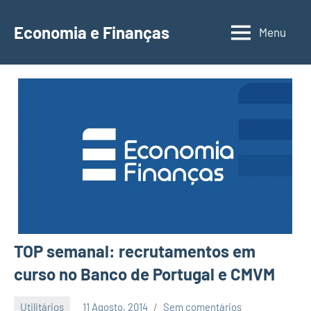
Saltar
para
Economia e Finanças
Menu
Depósitos
o
a
conteúdo
Prazo,
IRS,
Finanças
Pessoais,
Calendários
TOP semanal: recrutamentos em
curso no Banco de Portugal e CMVM
Utilitários
11 Agosto, 2014
Sem comentários