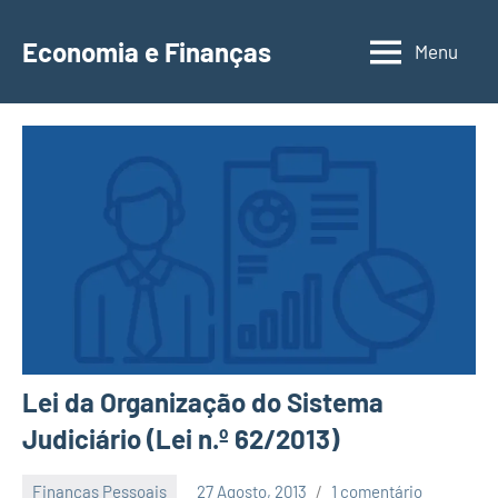
Saltar
para
Economia e Finanças
Menu
Depósitos
o
a
conteúdo
Prazo,
IRS,
Finanças
Pessoais,
Calendários
Lei da Organização do Sistema
Judiciário (Lei n.º 62/2013)
Finanças Pessoais
27 Agosto, 2013
1 comentário