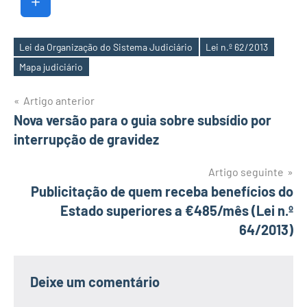
Lei da Organização do Sistema Judiciário
Lei n.º 62/2013
Etiquetas
Mapa judiciário
Navegação
Artigo anterior
Nova versão para o guia sobre subsídio por
de
interrupção de gravidez
artigos
Artigo seguinte
Publicitação de quem receba benefícios do
Estado superiores a €485/mês (Lei n.º
64/2013)
Deixe um comentário