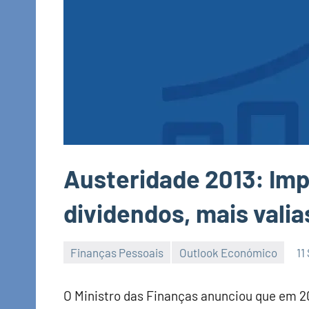
Austeridade 2013: Im
dividendos, mais valia
Finanças Pessoais
Outlook Económico
11
Economia
e
O Ministro das Finanças anunciou que em 2
Finanças