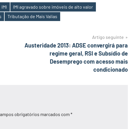
IMI
IMI agravado sobre imóveis de alto valor
s
Tributação de Mais Valias
Artigo seguinte
Austeridade 2013: ADSE convergirá para
regime geral, RSI e Subsídio de
Desemprego com acesso mais
condicionado
ampos obrigatórios marcados com
*