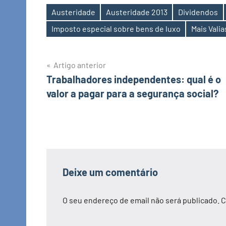
Austeridade
Austeridade 2013
Dividendos
Etiquetas
Imposto especial sobre bens de luxo
Mais Valia
Navegação
Artigo anterior
Trabalhadores independentes: qual é o
de
valor a pagar para a segurança social?
artigos
Deixe um comentário
O seu endereço de email não será publicado.
C