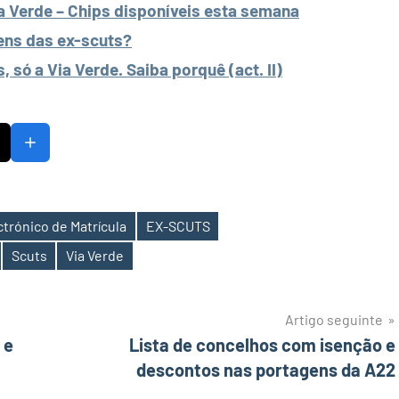
a Verde – Chips disponíveis esta semana
ens das ex-scuts?
 só a Via Verde. Saiba porquê (act. II)
ctrónico de Matrícula
EX-SCUTS
Scuts
Via Verde
Artigo seguinte
 e
Lista de concelhos com isenção e
descontos nas portagens da A22