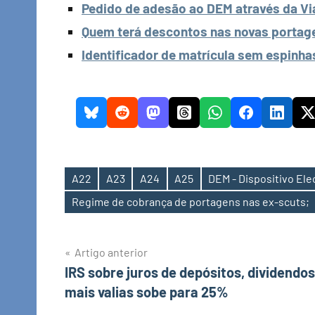
Pedido de adesão ao DEM através da Vi
Quem terá descontos nas novas portag
Identificador de matrícula sem espinhas,
A22
A23
A24
A25
DEM - Dispositivo Ele
Etiquetas
Regime de cobrança de portagens nas ex-scuts;
Navegação
Artigo anterior
IRS sobre juros de depósitos, dividendos
de
mais valias sobe para 25%
artigos