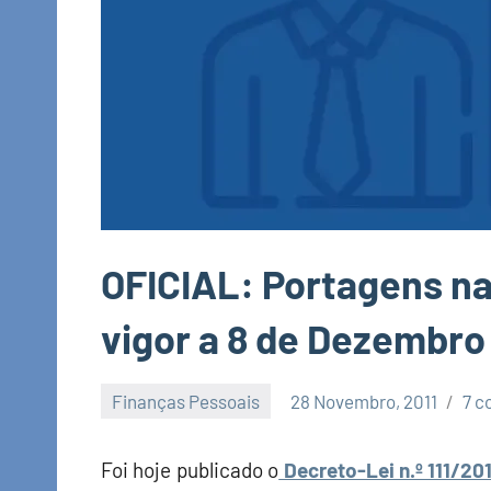
OFICIAL: Portagens n
vigor a 8 de Dezembro (
Finanças Pessoais
28 Novembro, 2011
7 c
Economia
e
Foi hoje publicado o
Decreto-Lei n.º 111/201
Finanças