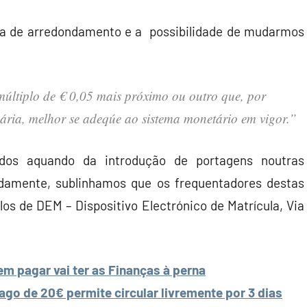
a de arredondamento e a possibilidade de mudarmos
últiplo de € 0,05 mais próximo ou outro que, por
ária, melhor se adeqúe ao sistema monetário em vigor.”
ados aquando da introdução de portagens noutras
amente, sublinhamos que os frequentadores destas
os de DEM – Dispositivo Electrónico de Matrícula, Via
m pagar vai ter as Finanças à perna
go de 20€ permite circular livremente por 3 dias