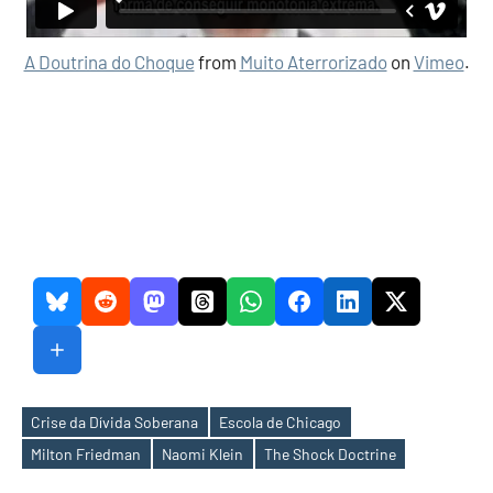
A Doutrina do Choque
from
Muito Aterrorizado
on
Vimeo
.
Crise da Dívida Soberana
Escola de Chicago
Etiquetas
Milton Friedman
Naomi Klein
The Shock Doctrine