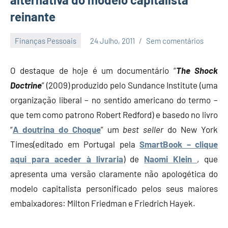
reinante
Finanças Pessoais
24 Julho, 2011
Sem comentários
Economia
e
O destaque de hoje é um documentário “
The Shock
Finanças
Doctrine
” (2009) produzido pelo Sundance Institute (uma
organização liberal – no sentido americano do termo –
que tem como patrono Robert Redford) e basedo no livro
“
A doutrina do Choque
” um
best seller
do New York
Times(editado em Portugal pela
SmartBook – clique
aqui para aceder à livraria
) de
Naomi Klein
, que
apresenta uma versão claramente não apologética do
modelo capitalista personificado pelos seus maiores
embaixadores: Milton Friedman e Friedrich Hayek.