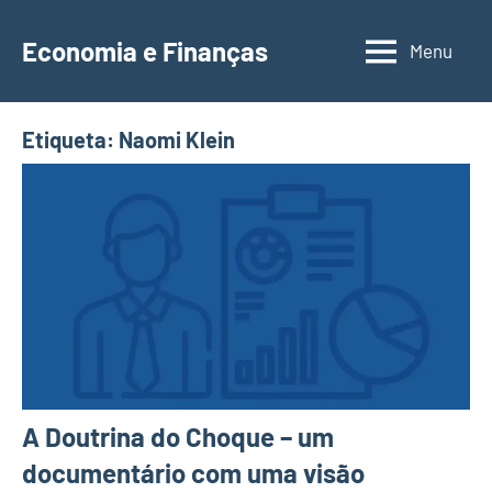
Saltar
para
Economia e Finanças
Menu
Depósitos
o
a
conteúdo
Prazo,
Etiqueta:
Naomi Klein
IRS,
Finanças
Pessoais,
Calendários
A Doutrina do Choque – um
documentário com uma visão