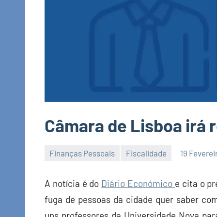
Câmara de Lisboa irá r
Finanças Pessoais
Fiscalidade
19 Feverei
Economia
e
A notícia é do
Diário Económico
e cita o 
Finanças
fuga de pessoas da cidade quer saber com
uns professores da Universidade Nova par