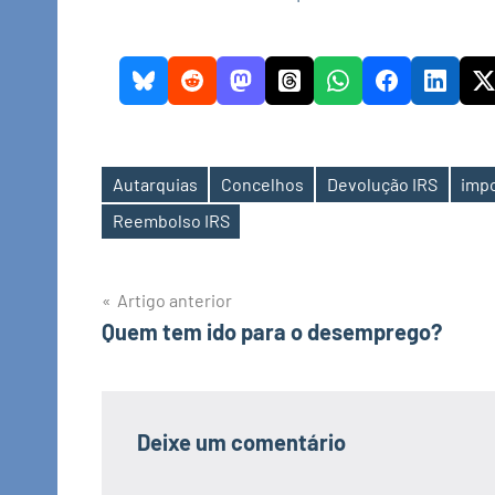
Autarquias
Concelhos
Devolução IRS
imp
Etiquetas
Reembolso IRS
Navegação
Artigo anterior
Quem tem ido para o desemprego?
de
artigos
Deixe um comentário