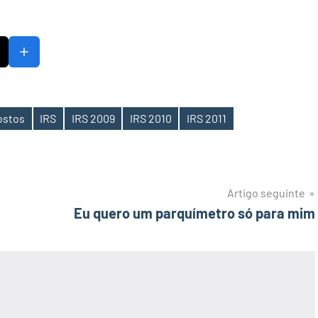
ostos
IRS
IRS 2009
IRS 2010
IRS 2011
Artigo seguinte
Eu quero um parquímetro só para mim