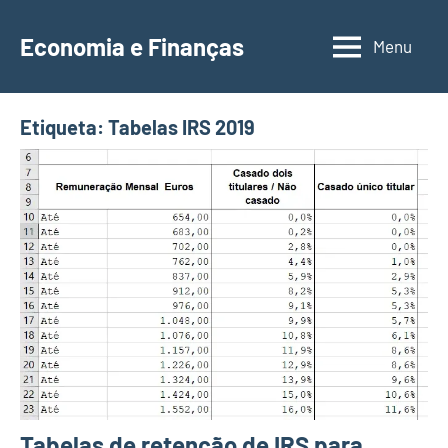
Saltar
para
Economia e Finanças
Menu
Depósitos
o
a
conteúdo
Prazo,
Etiqueta:
Tabelas IRS 2019
IRS,
Finanças
Pessoais,
Calendários
Tabelas de retenção de IRS para