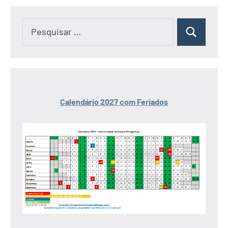
Pesquisar
Pesquisar
por:
Calendário 2027 com Feriados