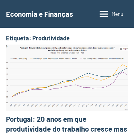
Saltar
para
Economia e Finanças
Menu
Depósitos
o
a
conteúdo
Prazo,
Etiqueta:
Produtividade
IRS,
Finanças
Pessoais,
Calendários
Portugal: 20 anos em que
produtividade do trabalho cresce mas