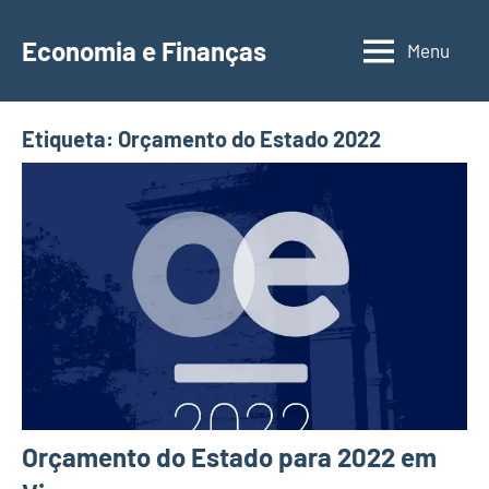
Saltar
para
Economia e Finanças
Menu
Depósitos
o
a
conteúdo
Prazo,
Etiqueta:
Orçamento do Estado 2022
IRS,
Finanças
Pessoais,
Calendários
Orçamento do Estado para 2022 em