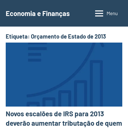
Saltar
para
Economia e Finanças
Menu
Depósitos
o
a
conteúdo
Prazo,
Etiqueta:
Orçamento de Estado de 2013
IRS,
Finanças
Pessoais,
Calendários
Novos escalões de IRS para 2013
deverão aumentar tributação de quem