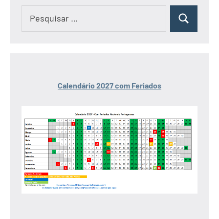
Pesquisar
Pesquisar
por:
Calendário 2027 com Feriados