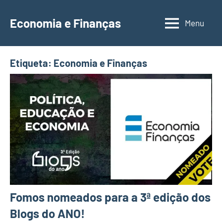
Saltar
para
Economia e Finanças
Menu
Depósitos
o
a
conteúdo
Prazo,
Etiqueta:
Economia e Finanças
IRS,
Finanças
Pessoais,
Calendários
Fomos nomeados para a 3ª edição dos
Blogs do ANO!