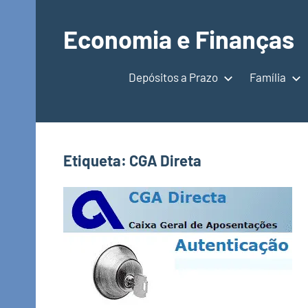
Saltar
para
Economia e Finanças
o
Depósitos
conteúdo
a
Depósitos a Prazo
Família
Prazo,
IRS,
Finanças
Pessoais,
Etiqueta:
CGA Direta
Calendários