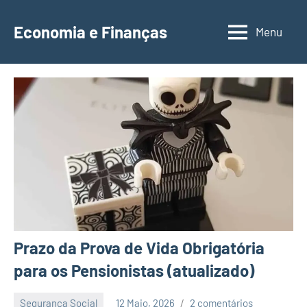
Saltar
para
Economia e Finanças
Menu
Depósitos
o
a
conteúdo
Prazo,
IRS,
Finanças
Pessoais,
Calendários
Prazo da Prova de Vida Obrigatória
para os Pensionistas (atualizado)
Segurança Social
12 Maio, 2026
2 comentários