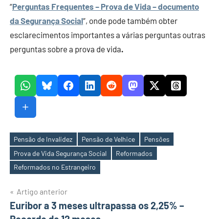
“
Perguntas Frequentes – Prova de Vida – documento
da Segurança Social
“, onde pode também obter
esclarecimentos importantes a várias perguntas outras
perguntas sobre a prova de vida
.
Pensão de Invalidez
Pensão de Velhice
Pensões
Prova de Vida Segurança Social
Reformados
Etiquetas
Reformados no Estrangeiro
Navegação
Artigo anterior
Euribor a 3 meses ultrapassa os 2,25% –
de
Recorde de 12 meses