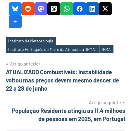
Instituto de Meteorologia
Etiquetas
Instituto Português do Mar e da Atmosfera (IPMA)
IPMA
Navegação
Artigo anterior
ATUALIZADO Combustíveis: Instabilidade
de
voltou mas preços devem mesmo descer de
artigos
22 a 28 de junho
Artigo seguinte
População Residente atingiu as 11,4 milhões
de pessoas em 2025, em Portugal