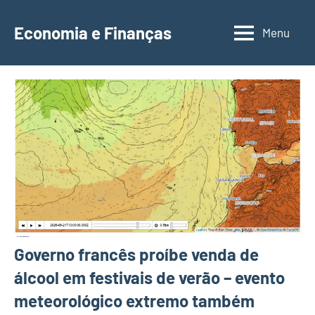
Saltar
para
Economia e Finanças
Menu
Depósitos
o
a
conteúdo
Prazo,
IRS,
Finanças
Pessoais,
Calendários
Governo francês proíbe venda de
álcool em festivais de verão – evento
meteorológico extremo também