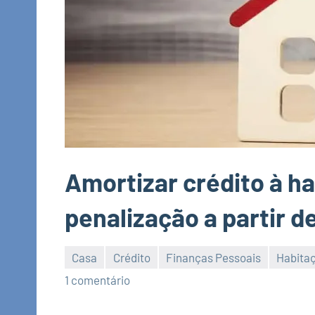
Amortizar crédito à ha
penalização a partir d
Casa
Crédito
Finanças Pessoais
Habita
Economia
1 comentário
e