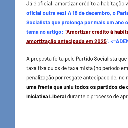
Finanças
Já é oficial: amortizar crédito à habitação v
oficial outra vez! A 18 de dezembro, o Pa
Socialista que prolonga por mais um ano o
tema no artigo: “
Amortizar crédito à habit
amortização antecipada em 2025
“.
<=ADEN
A proposta feita pelo Partido Socialista que
taxa fixa ou os de taxa mista (no período e
penalização por resgate antecipado de, no
uma frente que uniu todos os partidos de 
Iniciativa Liberal
durante o processo de ap