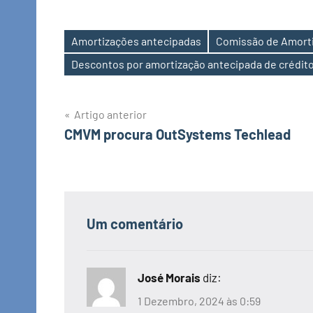
Amortizações antecipadas
Comissão de Amort
Etiquetas
Descontos por amortização antecipada de crédit
Navegação
Artigo anterior
CMVM procura OutSystems Techlead
de
artigos
Um comentário
José Morais
diz:
1 Dezembro, 2024 às 0:59