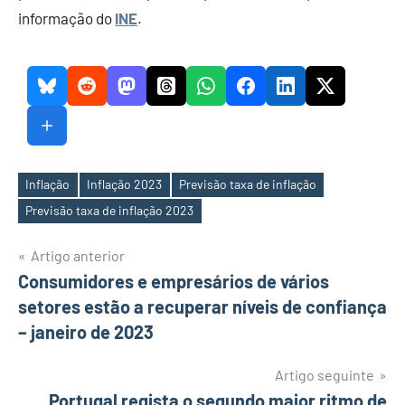
informação do
INE
.
Inflação
Inflação 2023
Previsão taxa de inflação
Etiquetas
Previsão taxa de inflação 2023
Navegação
Artigo anterior
Consumidores e empresários de vários
de
setores estão a recuperar níveis de confiança
artigos
– janeiro de 2023
Artigo seguinte
Portugal regista o segundo maior ritmo de