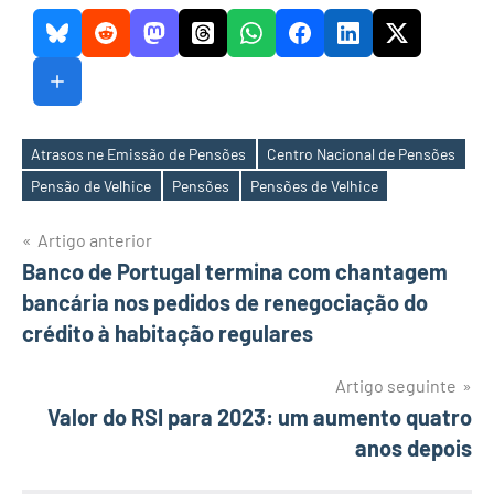
Atrasos ne Emissão de Pensões
Centro Nacional de Pensões
Etiquetas
Pensão de Velhice
Pensões
Pensões de Velhice
Navegação
Artigo anterior
Banco de Portugal termina com chantagem
de
bancária nos pedidos de renegociação do
artigos
crédito à habitação regulares
Artigo seguinte
Valor do RSI para 2023: um aumento quatro
anos depois