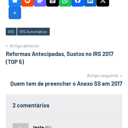
IRS
IRS Automático
Etiquetas
Navegação
Artigo anterior
Reformas Antecipadas, Sustos no IRS 2017
de
(TOP 5)
artigos
Artigo seguinte
Quem tem de preencher o Anexo SS em 2017
2 comentários
teste
diz: