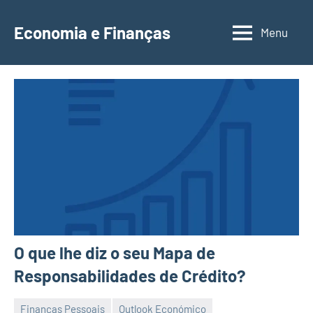
Saltar
para
Economia e Finanças
Menu
Depósitos
o
a
conteúdo
Prazo,
IRS,
Finanças
Pessoais,
Calendários
O que lhe diz o seu Mapa de
Responsabilidades de Crédito?
Finanças Pessoais
Outlook Económico