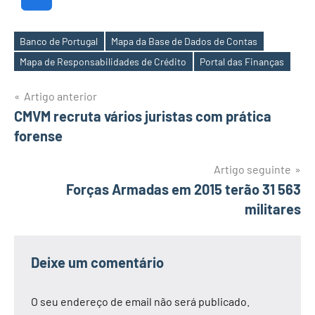
Banco de Portugal
Mapa da Base de Dados de Contas
Etiquetas
Mapa de Responsabilidades de Crédito
Portal das Finanças
Navegação
Artigo anterior
CMVM recruta vários juristas com prática
de
forense
artigos
Artigo seguinte
Forças Armadas em 2015 terão 31 563
militares
Deixe um comentário
O seu endereço de email não será publicado.