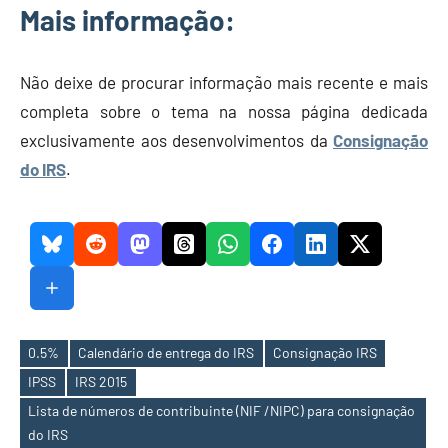
Mais informação:
Não deixe de procurar informação mais recente e mais
completa sobre o tema na nossa página dedicada
exclusivamente aos desenvolvimentos da
Consignação
do IRS
.
0.5%
Calendário de entrega do IRS
Consignação IRS
IPSS
IRS 2015
Etiquetas
Lista de números de contribuinte (NIF /NIPC) para consignação
do IRS