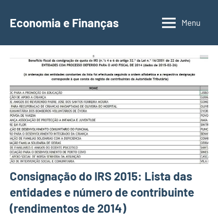
Saltar
para
Economia e Finanças
Menu
Depósitos
o
a
conteúdo
Prazo,
IRS,
Finanças
Pessoais,
Calendários
Consignação do IRS 2015: Lista das
entidades e número de contribuinte
(rendimentos de 2014)