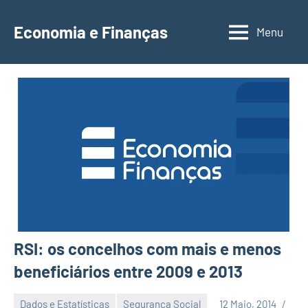
Saltar
para
Economia e Finanças
Menu
Depósitos
o
a
conteúdo
Prazo,
IRS,
Finanças
Pessoais,
Calendários
RSI: os concelhos com mais e menos
beneficiários entre 2009 e 2013
Dados e Estatísticas
Segurança Social
12 Maio, 2014