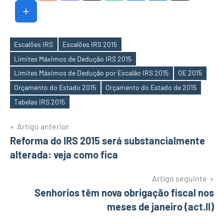
Escalões IRS
Escalões IRS 2015
Limites Máximos de Dedução IRS 2015
Limites Máximos de Dedução por Escalão IRS 2015
OE 2015
Etiquetas
Orçamento do Estado 2015
Orçamento do Estado de 2015
Tabelas IRS 2015
Navegação
Artigo anterior
Reforma do IRS 2015 será substancialmente
de
alterada: veja como fica
artigos
Artigo seguinte
Senhorios têm nova obrigação fiscal nos
meses de janeiro (act.II)