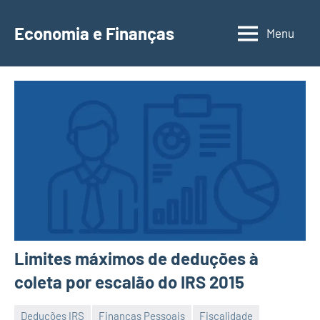
Saltar
para
Economia e Finanças
Menu
Depósitos
o
a
conteúdo
Prazo,
IRS,
Finanças
Pessoais,
Calendários
Limites máximos de deduções à
coleta por escalão do IRS 2015
Deduções IRS
Finanças Pessoais
Fiscalidade