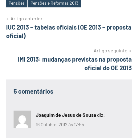
Pensões
Pensões e Reformas 2013
Navegação
Artigo anterior
IUC 2013 – tabelas oficiais (OE 2013 – proposta
de
oficial)
artigos
Artigo seguinte
IMI 2013: mudanças previstas na proposta
oficial do OE 2013
5 comentários
Joaquim de Jesus de Sousa
diz:
16 Outubro, 2012 às 17:55