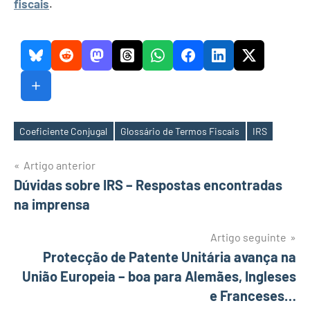
fiscais
.
Coeficiente Conjugal
Glossário de Termos Fiscais
IRS
Etiquetas
Navegação
Artigo anterior
Dúvidas sobre IRS – Respostas encontradas
de
na imprensa
artigos
Artigo seguinte
Protecção de Patente Unitária avança na
União Europeia – boa para Alemães, Ingleses
e Franceses…