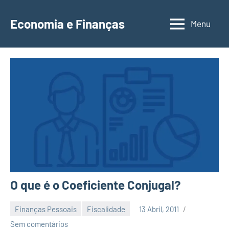
Saltar
para
Economia e Finanças
Menu
Depósitos
o
a
conteúdo
Prazo,
IRS,
Finanças
Pessoais,
Calendários
O que é o Coeficiente Conjugal?
Finanças Pessoais
Fiscalidade
13 Abril, 2011
Economia
Sem comentários