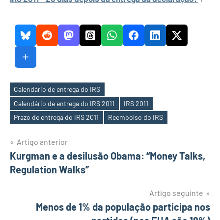
Calendário de entrega do IRS
Calendário de entrega do IRS 2011
IRS 2011
Etiquetas
Prazo de entrega do IRS 2011
Reembolso do IRS
Navegação
Artigo anterior
Kurgman e a desilusão Obama: “Money Talks,
de
Regulation Walks”
artigos
Artigo seguinte
Menos de 1% da população participa nos