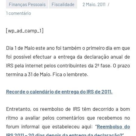
Finanças Pessoais
Fiscalidade
2 Maio, 2011
Economia
1 comentário
e
Finanças
[wp_ad_camp_1]
Dia 1 de Maio este ano foi também o primeiro dia em que
foi possível efectuar a entrega da declaração anual de
IRS pela internet pelos contribuintes da 2ª fase. O prazo
termina a 31 de Maio. Fica o lembrete.
Recorde o calendário de entrega do IRS de 2011.
Entretanto, os reembolso de IRS têm decorrido a bom
ritmo a avaliar pelos comentários que recebemos no
forum informal que estabeleceu aqui: “
Reembolso do
IRS 2011 – 20 dias depois da entrega da declaração?
“.