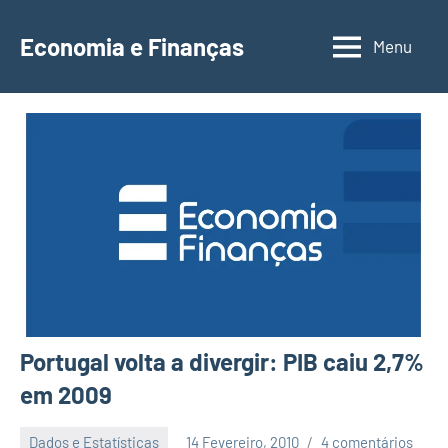
Saltar
para
Economia e Finanças
Menu
Depósitos
o
a
conteúdo
Prazo,
IRS,
Finanças
Pessoais,
Calendários
Portugal volta a divergir: PIB caiu 2,7%
em 2009
Dados e Estatísticas
14 Fevereiro, 2010
4 comentários