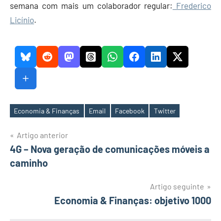
semana com mais um colaborador regular:
Frederico
Licínio
.
Economia & Finanças
Email
Facebook
Twitter
Etiquetas
Navegação
Artigo anterior
4G – Nova geração de comunicações móveis a
de
caminho
artigos
Artigo seguinte
Economia & Finanças: objetivo 1000